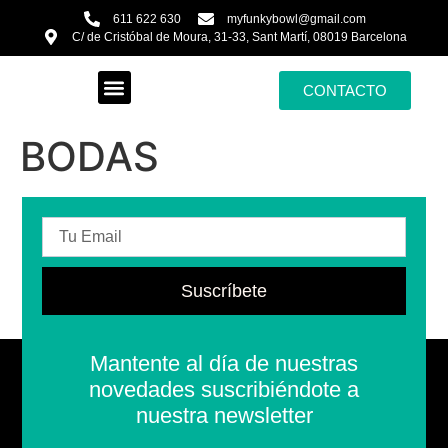
611 622 630
myfunkybowl@gmail.com
C/ de Cristóbal de Moura, 31-33, Sant Martí, 08019 Barcelona
CONTACTO
BODAS
Suscríbete
Mantente al día de nuestras
novedades suscribiéndote a
nuestra newsletter