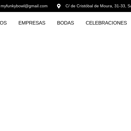
myfunkybowl@gmail.com
C/ de Cristóbal de Moura, 31-33, S
MOS
EMPRESAS
BODAS
CELEBRACIONES